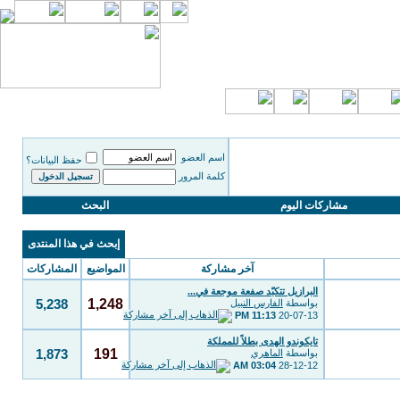
اسم العضو
حفظ البيانات؟
كلمة المرور
مشاركات اليوم
البحث
إبحث في هذا المنتدى
آخر مشاركة
المواضيع
المشاركات
البرازيل تتكبّد صفعة موجعة في...
1,248
بواسطة
الفارس النبيل
5,238
11:13 PM
20-07-13
تايكوندو الهدى بطلاً للمملكة
191
بواسطة
الماهري
1,873
03:04 AM
28-12-12