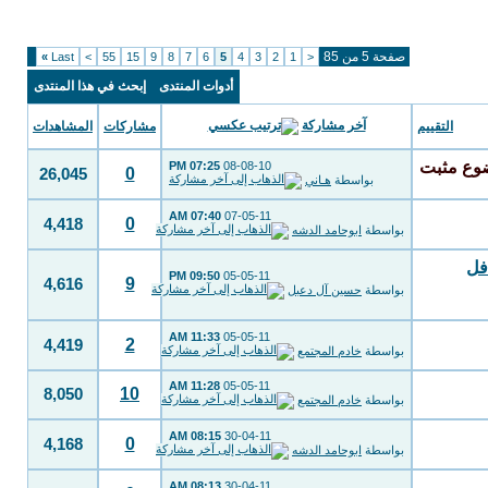
صفحة 5 من 85
»
Last
>
55
15
9
8
7
6
5
4
3
2
1
<
أدوات المنتدى
إبحث في هذا المنتدى
آخر مشاركة
التقييم
مشاركات
المشاهدات
07:25 PM
08-08-10
0
26,045
بواسطة
هـاني
07:40 AM
07-05-11
0
4,418
بواسطة
ابوحامد الدشه
فل
09:50 PM
05-05-11
9
4,616
بواسطة
حسين آل دعبل
11:33 AM
05-05-11
2
4,419
بواسطة
خادم المجتمع
11:28 AM
05-05-11
10
8,050
بواسطة
خادم المجتمع
08:15 AM
30-04-11
0
4,168
بواسطة
ابوحامد الدشه
08:13 AM
30-04-11