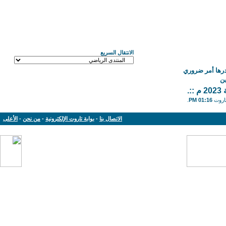
الانتقال السريع
درها أمر ضروري
ن
.
تاروت
01:16 PM
.
الاتصال بنا
-
بوابة تاروت الإلكترونية
-
من نحن
-
الأعلى
Powered by: vBulletin Version 3.8.11
Copyright © 2013-2019 www.tarout.info
Jelsoft Enterprises Limited