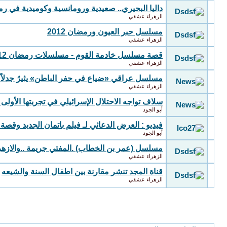
داليا البحيري.. صعيدية ورومانسية وكوميدية في ر
الزهراء عشقي
مسلسل حبر العيون ورمضان 2012
الزهراء عشقي
قصة مسلسل خادمة القوم - مسلسلات رمضان 2012
الزهراء عشقي
مسلسل عراقي «ضياع في حفر الباطن» يثيرُ جدلاً 
الزهراء عشقي
سلاف تواجه الاحتلال الإسرائيلي في تجربتها الأولى 
أبو الجود
فيديو : العرض الدعائي لـ فيلم باتمان الجديد وقصة هذا الجزء ht Rises
أبو الجود
مسلسل (عمر بن الخطاب) .المفتي جريمة ..والازهر 
الزهراء عشقي
قناة المجد تنشر مقارنة بين اطفال السنة والشيعه
الزهراء عشقي
خيارات العرض