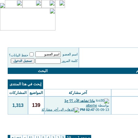
اسم العضو
حفظ البيانات؟
كلمة المرور
م
البحث
إبحث في هذا المنتدى
آخر مشاركة
المواضيع
المشاركات
ماذا تشاهد الآن ؟؟ ج1
139
1,313
بواسطة
alberhe
02:47 PM
05-09-13
صفحة 1 من 59
»
Last
>
51
11
5
4
3
2
1