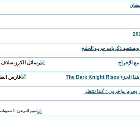
مضان
ويستعيد ذكريات حرب الخليج
مع الإخراج
The Dark Knig
يحرم..واخرون : كلنا ننتظر