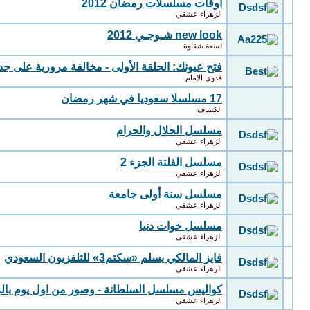
اوقات مسلسلات رمضان 2012
الزهراء عشقي
new look شـوجـي 2012
لسعة شقاوة
فتح عيونك: الحلقة الأولى - مخالفة مرورية على جد
فدوى الإمام
17 مسلسلا سعوديا في شهر رمضان
الكشاف
مسلسل الحلال والحرام
الزهراء عشقي
مسلسل الفلتة الجزء 2
الزهراء عشقي
مسلسل سنة أولى جامعة
الزهراء عشقي
مسلسل خوات دنيا
الزهراء عشقي
فايز المالكي يسلم «سكتم3» للتلفزيون السعودي
الزهراء عشقي
كواليس مسلسل السلطانة - وصور من اول يوم بال
الزهراء عشقي