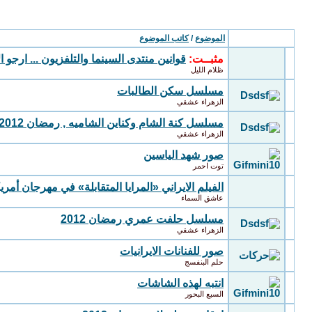
مواضيع المنتدى
: منتدى السينما والتليفزيون
الموضوع
/
كاتب الموضوع
مثبــت:
قوانين منتدى السينما والتلفزيون ... ارجو ا
ظلام الليل
مسلسل سكن الطالبات
الزهراء عشقي
مسلسل كنة الشام وكناين الشاميه , رمضان 2012
الزهراء عشقي
صور شهد الياسين
توت احمر
الفيلم الايراني «المرايا المتقابلة» في مهرجان أمر
عاشق السماء
مسلسل حلفت عمري رمضان 2012
الزهراء عشقي
صور للفنانات الايرانيات
حلم البنفسج
انتبه لهذه الشاشات
السبع البحور