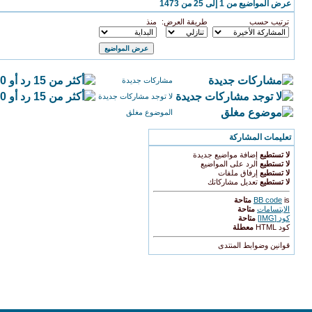
عرض المواضيع من 1 إلى 25 من 1473
ترتيب حسب
طريقة العرض:
منذ
مشاركات جديدة
لا توجد مشاركات جديدة
الموضوع مغلق
تعليمات المشاركة
لا تستطيع
إضافة مواضيع جديدة
لا تستطيع
الرد على المواضيع
لا تستطيع
إرفاق ملفات
لا تستطيع
تعديل مشاركاتك
is
BB code
متاحة
الابتسامات
متاحة
كود [IMG]
متاحة
كود HTML
معطلة
قوانين وضوابط المنتدى