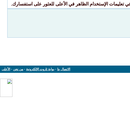
ي تعليمات الإستخدام الظاهر في الأعلى للعثور على استفسارك.
الاتصال بنا
-
بوابة تاروت الإلكترونية
-
من نحن
-
الأعلى
Powered by: vBulletin Version 3.8.11
Copyright © 2013-2019 www.tarout.info
Jelsoft Enterprises Limited