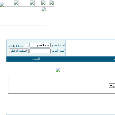
اسم العضو
حفظ البيانات؟
كلمة المرور
م
البحث